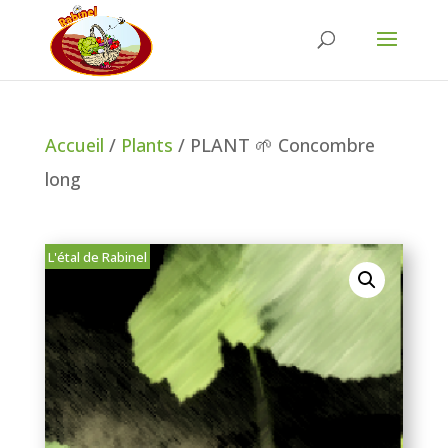
Accueil
/
Plants
/ PLANT 🌱 Concombre
long
L'étal de Rabinel