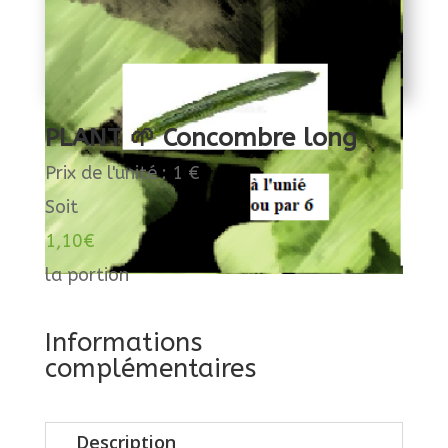
PLANT 🌱 Concombre long
Prix de l'unité : 1 €
Soit
1,10
€
la portion
Informations
complémentaires
Description